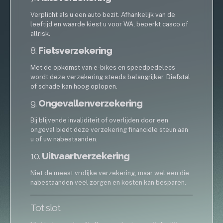
Verplicht als u een auto bezit. Afhankelijk van de
leeftijd en waarde kiest u voor WA, beperkt casco of
allrisk.
8.
Fietsverzekering
Met de opkomst van e-bikes en speedpedelecs
wordt deze verzekering steeds belangrijker. Diefstal
of schade kan hoog oplopen.
9.
Ongevallenverzekering
Bij blijvende invaliditeit of overlijden door een
ongeval biedt deze verzekering financiële steun aan
u of uw nabestaanden.
10.
Uitvaartverzekering
Niet de meest vrolijke verzekering, maar wel een die
nabestaanden veel zorgen en kosten kan besparen.
Tot slot