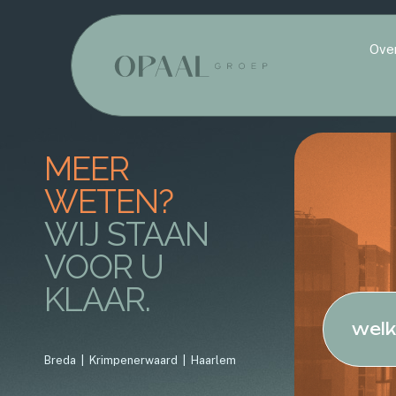
Ove
MEER
WETEN?
WIJ STAAN
VOOR U
KLAAR.
welk
Breda | Krimpenerwaard | Haarlem