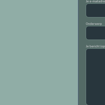
Je e-mailadr
Onderwerp
Je bericht (op