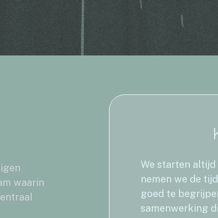
We starten altij
eigen
nemen we de tijd
am waarin
goed te begrijpe
centraal
samenwerking di