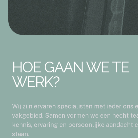
HOE GAAN WE TE
WERK?
Wij zijn ervaren specialisten met ieder ons 
vakgebied. Samen vormen we een hecht te
kennis, ervaring en persoonlijke aandacht 
staan.