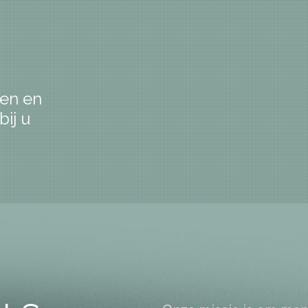
gen en
bij u