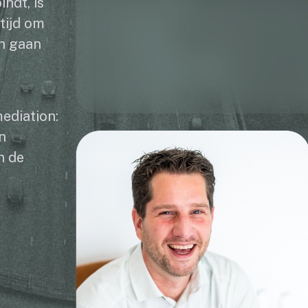
ndt, is
tijd om
en gaan
ediation:
n
n de