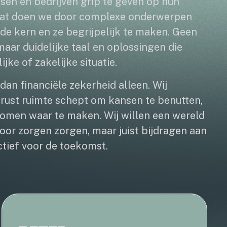
sen én bedrijven grip te geven op hun
 Dat doen we door complexe onderwerpen
de kern en ze begrijpelijk te maken. Geen
aar duidelijke taal en oplossingen die
jke of zakelijke situatie.
dan financiële zekerheid alleen. Wij
 rust ruimte schept om kansen te benutten,
omen waar te maken. Wij willen een wereld
voor zorgen zorgen, maar juist bijdragen aan
tief voor de toekomst.