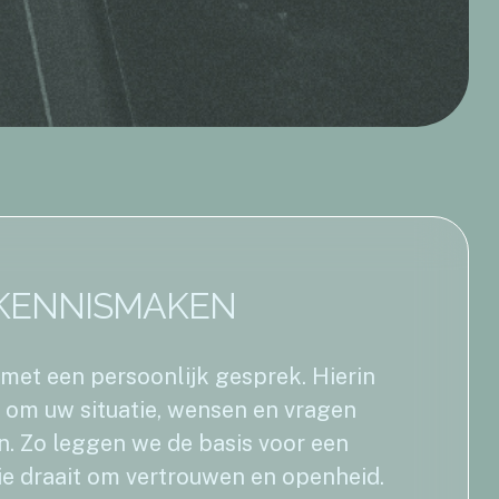
KENNISMAKEN
d met een persoonlijk gesprek. Hierin
 om uw situatie, wensen en vragen
n. Zo leggen we de basis voor een
e draait om vertrouwen en openheid.