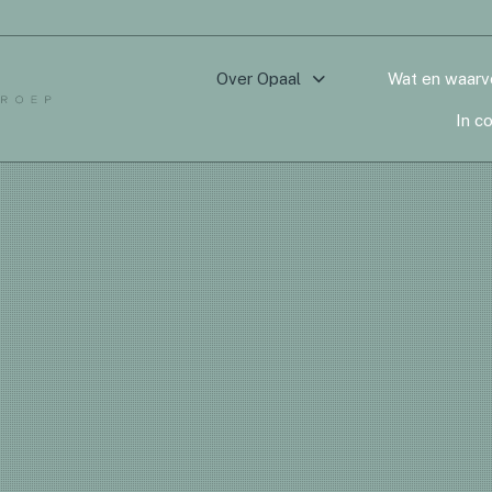
Over Opaal
Wat en waarv
In c