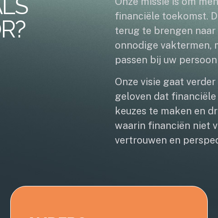
ALS
Onze missie is om men
financiële toekomst.
R?
terug te brengen naar 
onnodige vaktermen, m
passen bij uw persoonli
Onze visie gaat verder 
geloven dat financiële
keuzes te maken en dr
waarin financiën niet 
vertrouwen en perspec