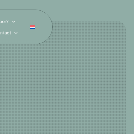
oor?
Nederlands
ontact