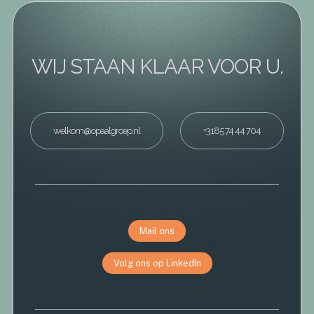
WIJ STAAN KLAAR VOOR U.
welkom@opaalgroep.nl
+3185 74 44 704
Mail ons
Volg ons op LinkedIn