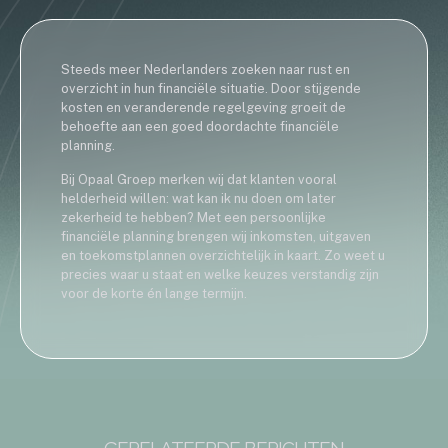
Steeds meer Nederlanders zoeken naar rust en
overzicht in hun financiële situatie. Door stijgende
kosten en veranderende regelgeving groeit de
behoefte aan een goed doordachte financiële
planning.
Bij Opaal Groep merken wij dat klanten vooral
helderheid willen: wat kan ik nu doen om later
zekerheid te hebben? Met een persoonlijke
financiële planning brengen wij inkomsten, uitgaven
en toekomstplannen overzichtelijk in kaart. Zo weet u
precies waar u staat en welke keuzes verstandig zijn
voor de korte én lange termijn.
GERELATEERDE BERICHTEN