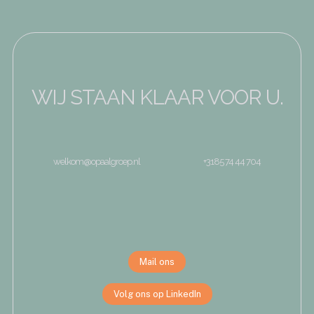
WIJ STAAN KLAAR VOOR U.
welkom@opaalgroep.nl
+3185 74 44 704
Mail ons
Volg ons op LinkedIn